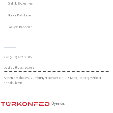
Gizlilik Sözleşmesi
İlke ve Politikalar
Faaliyet Raporlari
İletişim Bilgileri
+90 (232) 482 00 06
basifed@basifed.org
Akdeniz Mahallesi, Cumhuriyet Bulvarı, No. 79, Kat 5, Berki İş Merkezi
Konak / İzmir
Üyesidir.