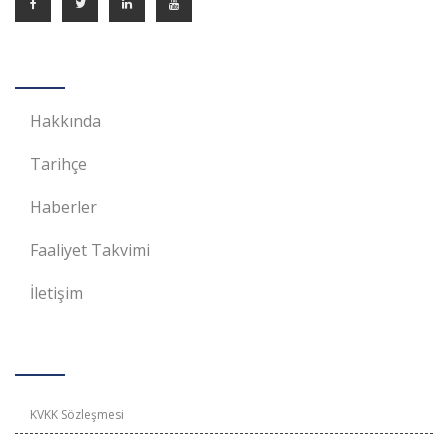
BASİFED
Hakkında
Tarihçe
Haberler
Faaliyet Takvimi
İletişim
KVKK ve Gizlilik
KVKK Sözleşmesi