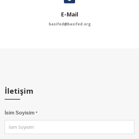
E-Mail
basifed@basifed.org
İletişim
İsim Soyisim
*