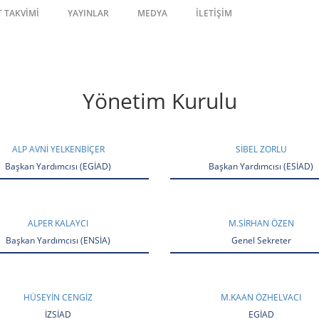
T TAKVİMİ
YAYINLAR
MEDYA
İLETİŞİM
Yönetim Kurulu
ALP AVNI YELKENBİÇER
SIBEL ZORLU
Başkan Yardımcısı (EGİAD)
Başkan Yardımcısı (ESİAD)
ALPER KALAYCI
M.SIRHAN ÖZEN
Başkan Yardımcısı (ENSİA)
Genel Sekreter
HÜSEYIN CENGİZ
M.KAAN ÖZHELVACI
İZSİAD
EGİAD