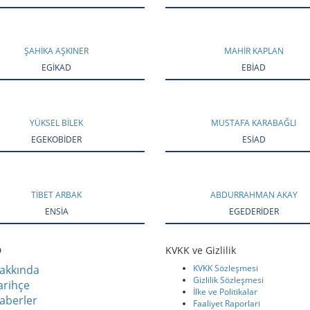
ŞAHIKA AŞKINER
MAHIR KAPLAN
EGİKAD
EBİAD
YÜKSEL BİLEK
MUSTAFA KARABAĞLI
EGEKOBİDER
ESİAD
TIBET ARBAK
ABDURRAHMAN AKAY
ENSİA
EGEDERİDER
D
KVKK ve Gizlilik
akkında
KVKK Sözleşmesi
Gizlilik Sözleşmesi
arihçe
İlke ve Politikalar
aberler
Faaliyet Raporlari