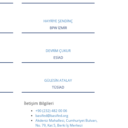
HAYRIYE ŞENDİNÇ
BPW İZMİR
DEVRIM ÇUKUR
ESİAD
GÜLESIN ATALAY
TÜSİAD
İletişim Bilgileri
+90 (232) 482 00 06
basifed@basifed.org
Akdeniz Mahallesi, Cumhuriyet Bulvarı,
No. 79, Kat 5, Berki İş Merkezi