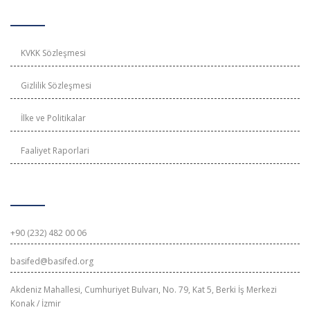
KVKK ve Gizlilik
KVKK Sözleşmesi
Gizlilik Sözleşmesi
İlke ve Politikalar
Faaliyet Raporlari
İletişim Bilgileri
+90 (232) 482 00 06
basifed@basifed.org
Akdeniz Mahallesi, Cumhuriyet Bulvarı, No. 79, Kat 5, Berki İş Merkezi
Konak / İzmir